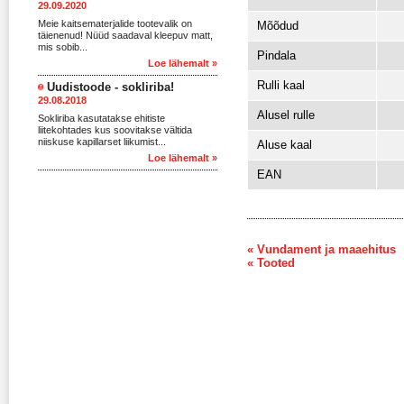
29.09.2020
Meie kaitsematerjalide tootevalik on
Mõõdud
täienenud! Nüüd saadaval kleepuv matt,
mis sobib...
Pindala
Loe lähemalt »
Rulli kaal
Uudistoode - sokliriba!
29.08.2018
Alusel rulle
Sokliriba kasutatakse ehitiste
liitekohtades kus soovitakse vältida
niiskuse kapillarset liikumist...
Aluse kaal
Loe lähemalt »
EAN
« Vundament ja maaehitus
« Tooted