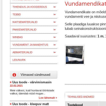
Vundamendika
TIHENDUS JA VOODERDUS
Vundamendikate on mõeldu
TEIBID
vundamenti vee ja niiskuse
KAITSEMATERJALID
Selle plaadiga luuakse pin
lubab seinakonstruktsiooni
PAKKEMATERJALID
Saadaval suurustes:
1 m
,
WINBAG
VUNDAMENT JA MAAEHITUS
ABIMATERJALID
LEIUNURK
Viimased sündmused
Uus toode - värvimismasin
22.02.2021
Meie väikest, kuid huvitavat tööriistade
valikut, täiendab nüüd mugav...
TEHNILISED ANDMED
Loe lähemalt »
Uus toode - kleepuv matt
Tootekood