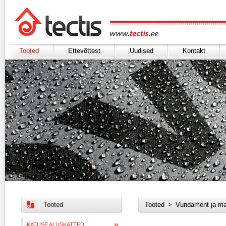
Tooted
Ettevõttest
Uudised
Kontakt
Tooted
Tooted
>
Vundament ja ma
KATUSE ALUSKATTED