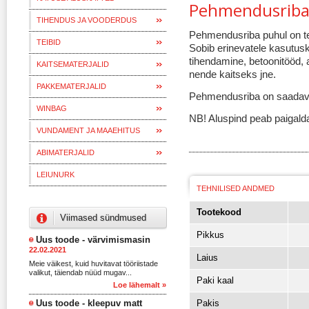
Pehmendusrib
TIHENDUS JA VOODERDUS
Pehmendusriba puhul on teg
TEIBID
Sobib erinevatele kasutusk
tihendamine, betoonitööd, 
KAITSEMATERJALID
nende kaitseks jne.
PAKKEMATERJALID
Pehmendusriba on saadava
WINBAG
NB! Aluspind peab paigald
VUNDAMENT JA MAAEHITUS
ABIMATERJALID
LEIUNURK
TEHNILISED ANDMED
Tootekood
Viimased sündmused
Pikkus
Uus toode - värvimismasin
22.02.2021
Laius
Meie väikest, kuid huvitavat tööriistade
valikut, täiendab nüüd mugav...
Paki kaal
Loe lähemalt »
Uus toode - kleepuv matt
Pakis