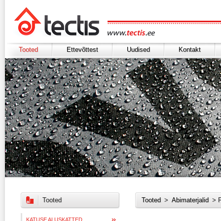
Tooted
Ettevõttest
Uudised
Kontakt
Tooted
Tooted
>
Abimaterjalid
> P
KATUSE ALUSKATTED