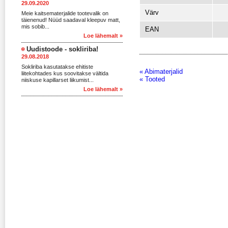
29.09.2020
Värv
Meie kaitsematerjalide tootevalik on
täienenud! Nüüd saadaval kleepuv matt,
mis sobib...
EAN
Loe lähemalt »
Uudistoode - sokliriba!
29.08.2018
Sokliriba kasutatakse ehitiste
« Abimaterjalid
liitekohtades kus soovitakse vältida
« Tooted
niiskuse kapillarset liikumist...
Loe lähemalt »