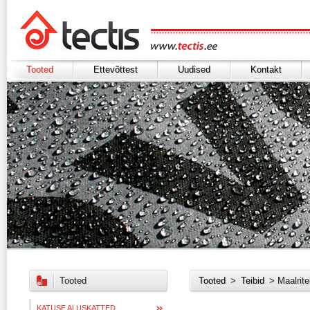
Tooted
Ettevõttest
Uudised
Kontakt
Tooted
Tooted
>
Teibid
> Maalrite
KATUSE ALUSKATTED