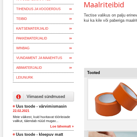
Maalriteibid
TIHENDUS JA VOODERDUS
Tectise valikus on palju erinev
TEIBID
kui ka kile või paberiga maalri
KAITSEMATERJALID
PAKKEMATERJALID
WINBAG
VUNDAMENT JA MAAEHITUS
ABIMATERJALID
Tooted
LEIUNURK
Viimased sündmused
Uus toode - värvimismasin
22.02.2021
Meie väikest, kuid huvitavat tööriistade
valikut, täiendab nüüd mugav...
Loe lähemalt »
Uus toode - kleepuv matt