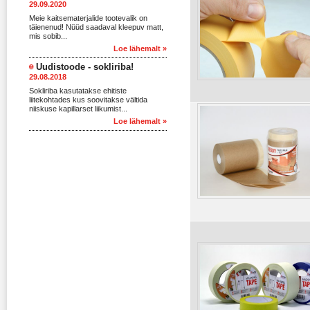
29.09.2020
Meie kaitsematerjalide tootevalik on
täienenud! Nüüd saadaval kleepuv matt,
mis sobib...
Loe lähemalt »
Uudistoode - sokliriba!
29.08.2018
Sokliriba kasutatakse ehitiste
liitekohtades kus soovitakse vältida
niiskuse kapillarset liikumist...
Loe lähemalt »