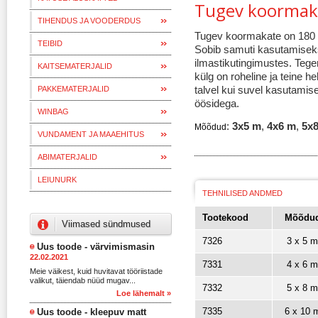
Tugev koormak
TIHENDUS JA VOODERDUS
Tugev koormakate on 180 g
TEIBID
Sobib samuti kasutamiseks
ilmastikutingimustes. Tege
KAITSEMATERJALID
külg on roheline ja teine h
talvel kui suvel kasutamis
PAKKEMATERJALID
öösidega.
WINBAG
:
3x5 m
,
4x6 m
,
5x
Mõõdud
VUNDAMENT JA MAAEHITUS
ABIMATERJALID
LEIUNURK
TEHNILISED ANDMED
Tootekood
Mõõdu
Viimased sündmused
7326
3 x 5 m
Uus toode - värvimismasin
22.02.2021
7331
4 x 6 m
Meie väikest, kuid huvitavat tööriistade
valikut, täiendab nüüd mugav...
7332
5 x 8 m
Loe lähemalt »
7335
6 x 10 
Uus toode - kleepuv matt