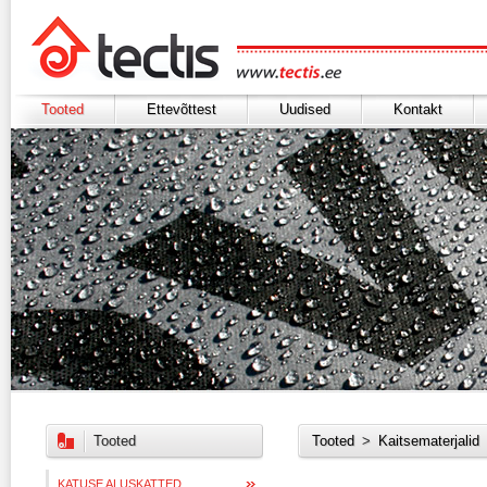
Tooted
Ettevõttest
Uudised
Kontakt
Tooted
Tooted
>
Kaitsematerjalid
KATUSE ALUSKATTED