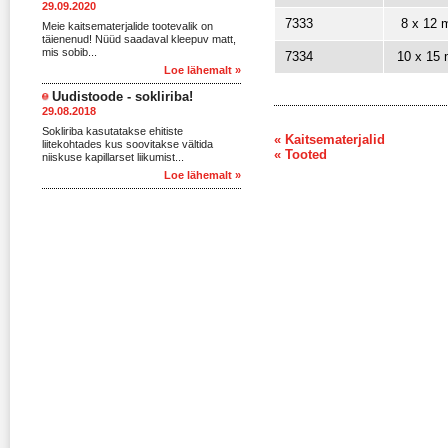
29.09.2020
7333
8 x 12 
Meie kaitsematerjalide tootevalik on
täienenud! Nüüd saadaval kleepuv matt,
mis sobib...
7334
10 x 15
Loe lähemalt »
Uudistoode - sokliriba!
29.08.2018
Sokliriba kasutatakse ehitiste
« Kaitsematerjalid
liitekohtades kus soovitakse vältida
« Tooted
niiskuse kapillarset liikumist...
Loe lähemalt »