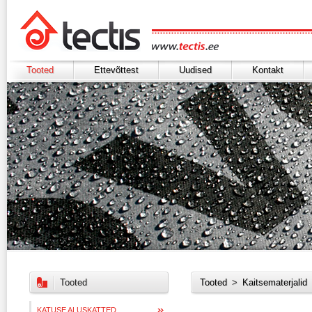
Tooted
Ettevõttest
Uudised
Kontakt
Tooted
Tooted
>
Kaitsematerjalid
KATUSE ALUSKATTED