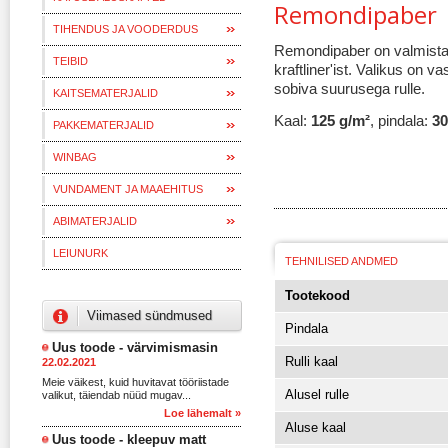
Remondipaber
TIHENDUS JA VOODERDUS
Remondipaber on valmista
TEIBID
kraftliner'ist. Valikus on v
sobiva suurusega rulle.
KAITSEMATERJALID
Kaal:
125 g/m²
, pindala:
30
PAKKEMATERJALID
WINBAG
VUNDAMENT JA MAAEHITUS
ABIMATERJALID
LEIUNURK
TEHNILISED ANDMED
Tootekood
Viimased sündmused
Pindala
Uus toode - värvimismasin
Rulli kaal
22.02.2021
Meie väikest, kuid huvitavat tööriistade
Alusel rulle
valikut, täiendab nüüd mugav...
Loe lähemalt »
Aluse kaal
Uus toode - kleepuv matt