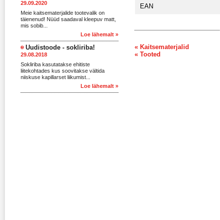
29.09.2020
EAN
Meie kaitsematerjalide tootevalik on
täienenud! Nüüd saadaval kleepuv matt,
mis sobib...
Loe lähemalt »
« Kaitsematerjalid
Uudistoode - sokliriba!
« Tooted
29.08.2018
Sokliriba kasutatakse ehitiste
liitekohtades kus soovitakse vältida
niiskuse kapillarset liikumist...
Loe lähemalt »