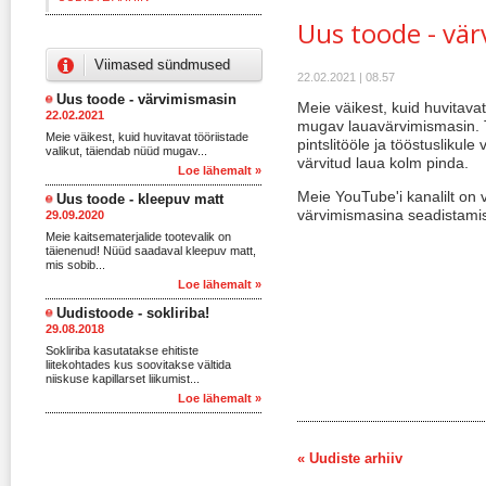
Uus toode - vä
Viimased sündmused
22.02.2021 | 08.57
Uus toode - värvimismasin
Meie väikest, kuid huvitavat
22.02.2021
mugav lauavärvimismasin. Ta
Meie väikest, kuid huvitavat tööriistade
pintslitööle ja tööstuslikule
valikut, täiendab nüüd mugav...
värvitud laua kolm pinda.
Loe lähemalt »
Meie YouTube'i kanalilt on 
Uus toode - kleepuv matt
värvimismasina seadistamis
29.09.2020
Meie kaitsematerjalide tootevalik on
täienenud! Nüüd saadaval kleepuv matt,
mis sobib...
Loe lähemalt »
Uudistoode - sokliriba!
29.08.2018
Sokliriba kasutatakse ehitiste
liitekohtades kus soovitakse vältida
niiskuse kapillarset liikumist...
Loe lähemalt »
« Uudiste arhiiv