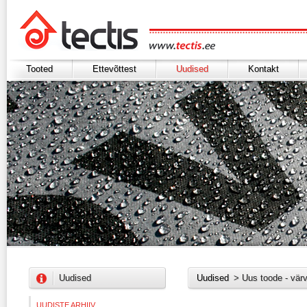
Tooted
Ettevõttest
Uudised
Kontakt
Uudised
Uudised
> Uus toode - vär
UUDISTE ARHIIV