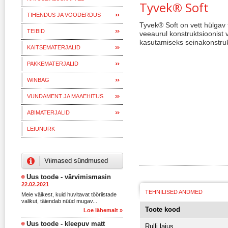
Tyvek® Soft
TIHENDUS JA VOODERDUS
Tyvek® Soft on vett hülgav
TEIBID
veeaurul konstruktsioonist 
kasutamiseks seinakonstruk
KAITSEMATERJALID
PAKKEMATERJALID
WINBAG
VUNDAMENT JA MAAEHITUS
ABIMATERJALID
LEIUNURK
Viimased sündmused
Uus toode - värvimismasin
22.02.2021
TEHNILISED ANDMED
Meie väikest, kuid huvitavat tööriistade
valikut, täiendab nüüd mugav...
Toote kood
Loe lähemalt »
Uus toode - kleepuv matt
Rulli laius