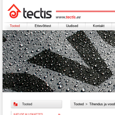
Tooted
Ettevõttest
Uudised
Kontakt
Tooted
Tooted
>
Tihendus ja vood
KATUSE ALUSKATTED