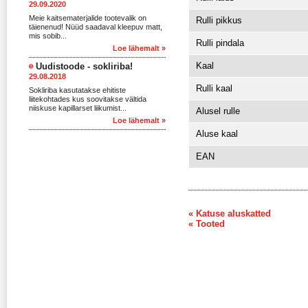
29.09.2020
Meie kaitsematerjalide tootevalik on
Rulli pikkus
täienenud! Nüüd saadaval kleepuv matt,
mis sobib...
Rulli pindala
Loe lähemalt »
Kaal
Uudistoode - sokliriba!
29.08.2018
Rulli kaal
Sokliriba kasutatakse ehitiste
liitekohtades kus soovitakse vältida
niiskuse kapillarset liikumist...
Alusel rulle
Loe lähemalt »
Aluse kaal
EAN
« Katuse aluskatted
« Tooted