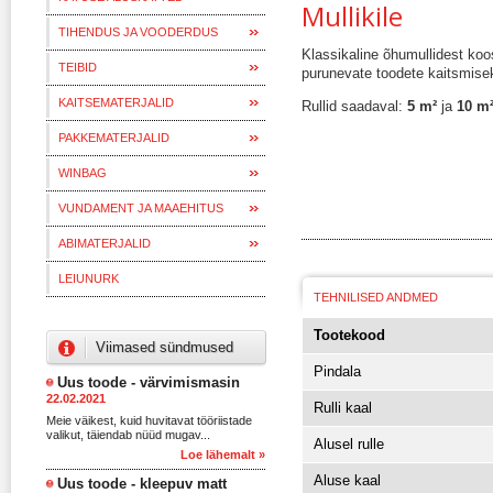
Mullikile
TIHENDUS JA VOODERDUS
Klassikaline õhumullidest koo
TEIBID
purunevate toodete kaitsmise
KAITSEMATERJALID
Rullid saadaval:
5 m²
ja
10 m
PAKKEMATERJALID
WINBAG
VUNDAMENT JA MAAEHITUS
ABIMATERJALID
LEIUNURK
TEHNILISED ANDMED
Tootekood
Viimased sündmused
Pindala
Uus toode - värvimismasin
22.02.2021
Rulli kaal
Meie väikest, kuid huvitavat tööriistade
valikut, täiendab nüüd mugav...
Alusel rulle
Loe lähemalt »
Aluse kaal
Uus toode - kleepuv matt