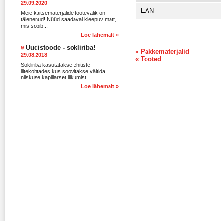
29.09.2020
EAN
Meie kaitsematerjalide tootevalik on
täienenud! Nüüd saadaval kleepuv matt,
mis sobib...
Loe lähemalt »
Uudistoode - sokliriba!
« Pakkematerjalid
29.08.2018
« Tooted
Sokliriba kasutatakse ehitiste
liitekohtades kus soovitakse vältida
niiskuse kapillarset liikumist...
Loe lähemalt »