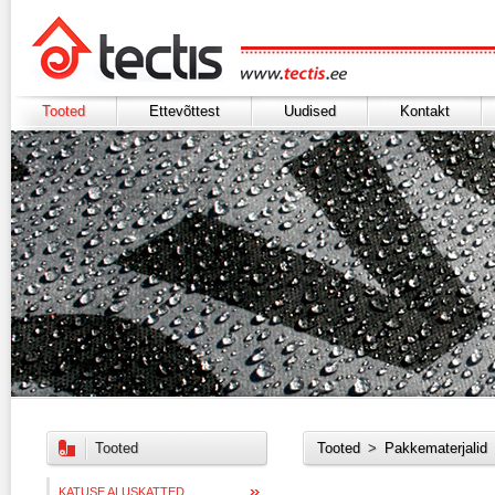
Tooted
Ettevõttest
Uudised
Kontakt
Tooted
Tooted
>
Pakkematerjalid
KATUSE ALUSKATTED