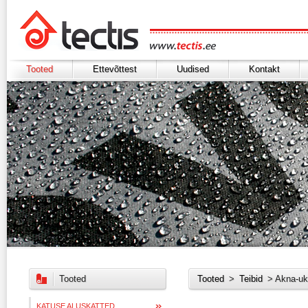
Tooted
Ettevõttest
Uudised
Kontakt
Tooted
Tooted
>
Teibid
> Akna-uk
KATUSE ALUSKATTED