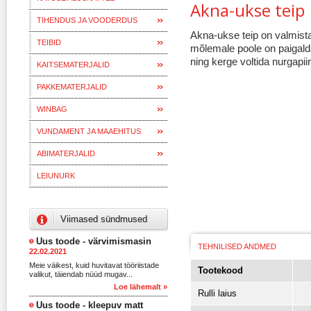
Akna-ukse teip
TIHENDUS JA VOODERDUS
Akna-ukse teip on valmista
TEIBID
mõlemale poole on paigaldat
ning kerge voltida nurgapi
KAITSEMATERJALID
PAKKEMATERJALID
WINBAG
VUNDAMENT JA MAAEHITUS
ABIMATERJALID
LEIUNURK
Viimased sündmused
Uus toode - värvimismasin
TEHNILISED ANDMED
22.02.2021
Meie väikest, kuid huvitavat tööriistade
Tootekood
valikut, täiendab nüüd mugav...
Loe lähemalt »
Rulli laius
Uus toode - kleepuv matt