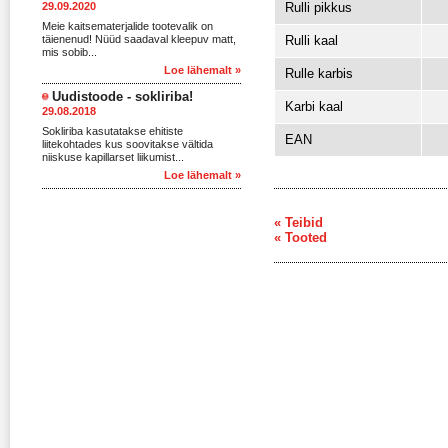
29.09.2020
Rulli pikkus
Meie kaitsematerjalide tootevalik on
täienenud! Nüüd saadaval kleepuv matt,
Rulli kaal
mis sobib...
Loe lähemalt »
Rulle karbis
Uudistoode - sokliriba!
Karbi kaal
29.08.2018
Sokliriba kasutatakse ehitiste
EAN
liitekohtades kus soovitakse vältida
niiskuse kapillarset liikumist...
Loe lähemalt »
« Teibid
« Tooted