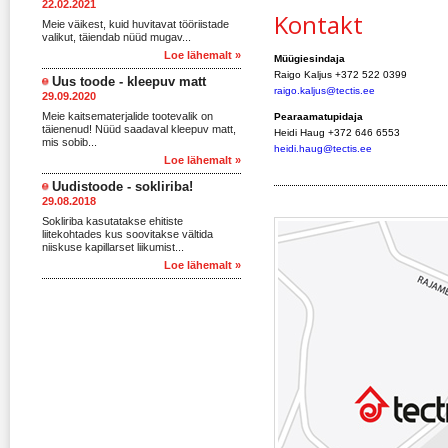
22.02.2021
Kontakt
Meie väikest, kuid huvitavat tööriistade
valikut, täiendab nüüd mugav...
Loe lähemalt »
Müügiesindaja
Raigo Kaljus +372 522 0399
Uus toode - kleepuv matt
raigo.kaljus@tectis.ee
29.09.2020
Meie kaitsematerjalide tootevalik on
Pearaamatupidaja
täienenud! Nüüd saadaval kleepuv matt,
Heidi Haug +372 646 6553
mis sobib...
heidi.haug@tectis.ee
Loe lähemalt »
Uudistoode - sokliriba!
29.08.2018
Sokliriba kasutatakse ehitiste
liitekohtades kus soovitakse vältida
niiskuse kapillarset liikumist...
Loe lähemalt »