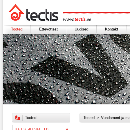
Tooted
Ettevõttest
Uudised
Kontakt
Tooted
Tooted
>
Vundament ja ma
KATUSE ALUSKATTED