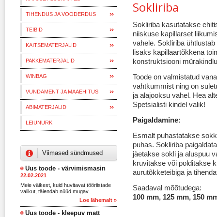
Sokliriba
TIHENDUS JA VOODERDUS
Sokliriba kasutatakse ehiti
TEIBID
niiskuse kapillarset liikumi
vahele. Sokliriba ühtlustab
KAITSEMATERJALID
lisaks kapillaartõkkena to
konstruktsiooni mürakindlu
PAKKEMATERJALID
Toode on valmistatud vanan
WINBAG
vahtkummist ning on sulet
VUNDAMENT JA MAAEHITUS
ja alajooksu vahel. Hea alt
Spetsialisti kindel valik!
ABIMATERJALID
Paigaldamine:
LEIUNURK
Esmalt puhastatakse sokkel
puhas. Sokliriba paigaldata
Viimased sündmused
jäetakse sokli ja aluspuu 
kruvitakse või polditakse k
Uus toode - värvimismasin
aurutõkketeibiga ja tihend
22.02.2021
Meie väikest, kuid huvitavat tööriistade
Saadaval mõõtudega:
valikut, täiendab nüüd mugav...
100 mm, 125 mm, 150 m
Loe lähemalt »
Uus toode - kleepuv matt