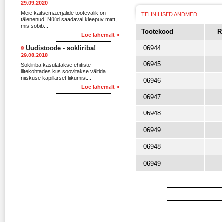
29.09.2020
Meie kaitsematerjalide tootevalik on
TEHNILISED ANDMED
täienenud! Nüüd saadaval kleepuv matt,
mis sobib...
Tootekood
R
Loe lähemalt »
Uudistoode - sokliriba!
06944
29.08.2018
06945
Sokliriba kasutatakse ehitiste
liitekohtades kus soovitakse vältida
niiskuse kapillarset liikumist...
06946
Loe lähemalt »
06947
06948
06949
06948
06949