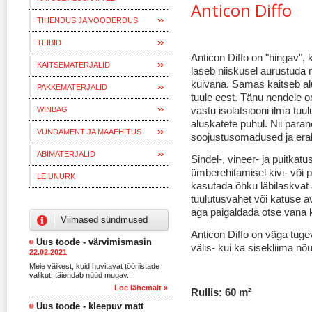
Anticon Diffo
TIHENDUS JA VOODERDUS
TEIBID
Anticon Diffo on "hingav", 
KAITSEMATERJALID
laseb niiskusel aurustuda 
kuivana. Samas kaitseb al
PAKKEMATERJALID
tuule eest. Tänu nendele o
vastu isolatsiooni ilma tuul
WINBAG
aluskatete puhul. Nii paran
VUNDAMENT JA MAAEHITUS
soojustusomadused ja erald
ABIMATERJALID
Sindel-, vineer- ja puitka
ümberehitamisel kivi- või 
LEIUNURK
kasutada õhku läbilaskvat 
tuulutusvahet või katuse a
aga paigaldada otse vana 
Viimased sündmused
Anticon Diffo on väga tugev
Uus toode - värvimismasin
välis- kui ka sisekliima n
22.02.2021
Meie väikest, kuid huvitavat tööriistade
valikut, täiendab nüüd mugav...
Loe lähemalt »
Rullis: 60
m²
Uus toode - kleepuv matt