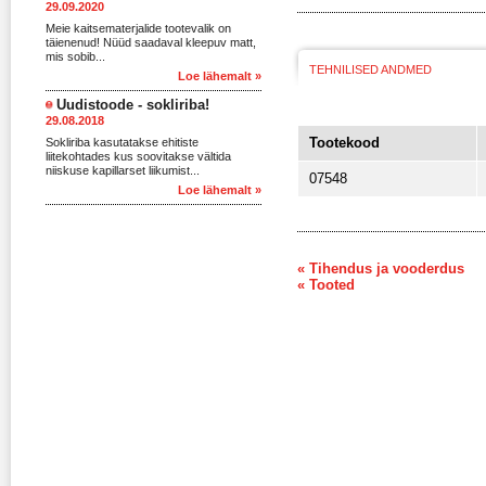
29.09.2020
Meie kaitsematerjalide tootevalik on
täienenud! Nüüd saadaval kleepuv matt,
mis sobib...
TEHNILISED ANDMED
Loe lähemalt »
Uudistoode - sokliriba!
29.08.2018
Tootekood
Sokliriba kasutatakse ehitiste
liitekohtades kus soovitakse vältida
niiskuse kapillarset liikumist...
07548
Loe lähemalt »
« Tihendus ja vooderdus
« Tooted