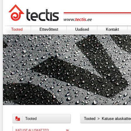
Tooted
Ettevõttest
Uudised
Kontakt
Tooted
Tooted
>
Katuse aluskatte
KATUSE ALUSKATTED