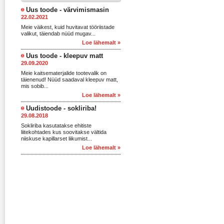
Uus toode - värvimismasin
22.02.2021
Meie väikest, kuid huvitavat tööriistade
valikut, täiendab nüüd mugav...
Loe lähemalt »
Uus toode - kleepuv matt
29.09.2020
Meie kaitsematerjalide tootevalik on
täienenud! Nüüd saadaval kleepuv matt,
mis sobib...
Loe lähemalt »
Uudistoode - sokliriba!
29.08.2018
Sokliriba kasutatakse ehitiste
liitekohtades kus soovitakse vältida
niiskuse kapillarset liikumist...
Loe lähemalt »