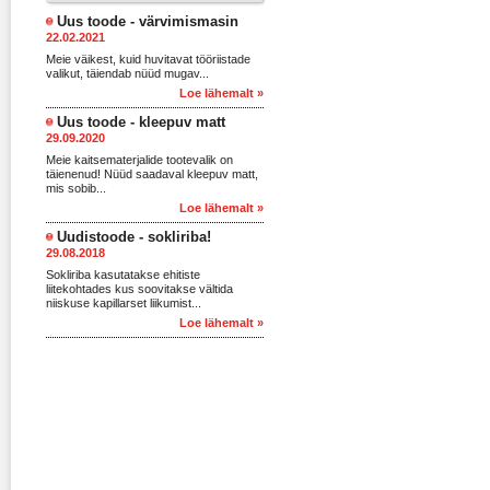
Uus toode - värvimismasin
22.02.2021
Meie väikest, kuid huvitavat tööriistade
valikut, täiendab nüüd mugav...
Loe lähemalt »
Uus toode - kleepuv matt
29.09.2020
Meie kaitsematerjalide tootevalik on
täienenud! Nüüd saadaval kleepuv matt,
mis sobib...
Loe lähemalt »
Uudistoode - sokliriba!
29.08.2018
Sokliriba kasutatakse ehitiste
liitekohtades kus soovitakse vältida
niiskuse kapillarset liikumist...
Loe lähemalt »